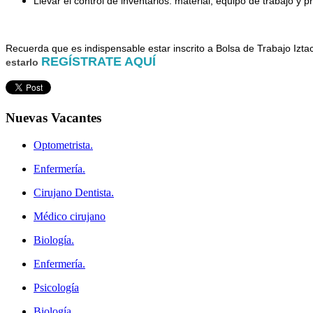
Llevar el control de inventarios: material, equipo de trabajo y 
Recuer
da que es indispensable estar inscrito a Bolsa de Trabajo Izta
REGÍSTRATE AQUÍ
estarlo
Nuevas
Vacantes
Optometrista.
Enfermería.
Cirujano Dentista.
Médico cirujano
Biología.
Enfermería.
Psicología
Biología