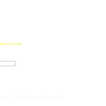
tulo de la actividad.
d para ver más información, gracias