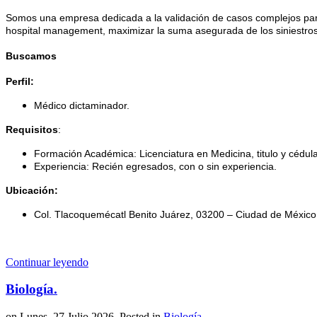
Somos una empresa dedicada a la validación de casos complejos para 
hospital management, maximizar la suma asegurada de los siniestro
Buscamos
Perfil:
Médico dictaminador.
Requisitos
:
Formación Académica: Licenciatura en Medicina, titulo y cédul
Experiencia: Recién egresados, con o sin experiencia.
Ubicación:
Col. Tlacoquemécatl Benito Juárez, 03200 – Ciudad de México
Continuar leyendo
Biología.
on Lunes, 27 Julio 2026. Posted in
Biología