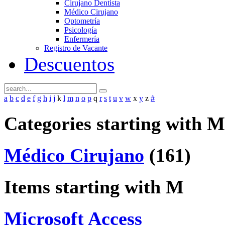
Cirujano Dentista
Médico Cirujano
Optometría
Psicología
Enfermería
Registro de Vacante
Descuentos
a
b
c
d
e
f
g
h
i
j
k
l
m
n
o
p
q
r
s
t
u
v
w
x
y
z
#
Categories starting with M
Médico Cirujano
(161)
Items starting with M
Microsoft Access