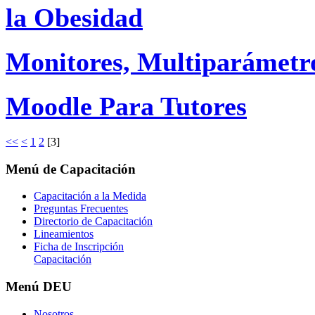
la Obesidad
Monitores, Multiparámetro
Moodle Para Tutores
<<
<
1
2
[
3
]
Menú
de Capacitación
Capacitación a la Medida
Preguntas Frecuentes
Directorio de Capacitación
Lineamientos
Ficha de Inscripción
Capacitación
Menú
DEU
Nosotros