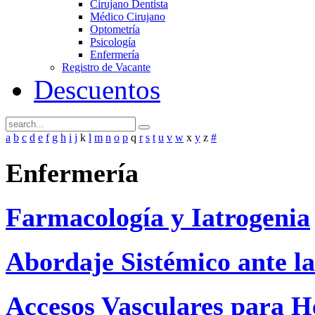
Cirujano Dentista
Médico Cirujano
Optometría
Psicología
Enfermería
Registro de Vacante
Descuentos
a
b
c
d
e
f
g
h
i
j
k
l
m
n
o
p
q
r
s
t
u
v
w
x
y
z
#
Enfermería
Farmacología y Iatrogenia
Abordaje Sistémico ante las
Accesos Vasculares para H