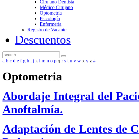
Cirujano Dentista
Médico Cirujano
Optometría
Psicología
Enfermería
Registro de Vacante
Descuentos
a
b
c
d
e
f
g
h
i
j
k
l
m
n
o
p
q
r
s
t
u
v
w
x
y
z
#
Optometria
Abordaje Integral del Paci
Anoftalmía.
Adaptación de Lentes de C