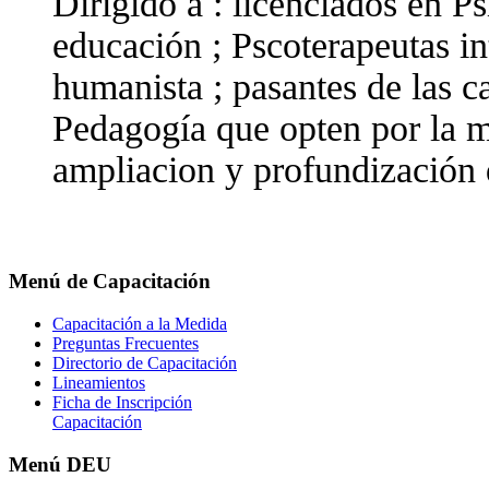
Dirigido a : licenciados en P
educación ; Pscoterapeutas in
humanista ; pasantes de las c
Pedagogía que opten por la m
ampliacion y profundización
Menú
de Capacitación
Capacitación a la Medida
Preguntas Frecuentes
Directorio de Capacitación
Lineamientos
Ficha de Inscripción
Capacitación
Menú
DEU