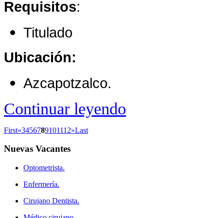
Requisitos
:
Titulado
Ubicación:
Azcapotzalco.
Continuar leyendo
First
«
3
4
5
6
7
8
9
10
11
12
»
Last
Nuevas
Vacantes
Optometrista.
Enfermería.
Cirujano Dentista.
Médico cirujano