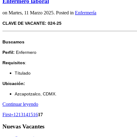
Enfermero laboral
on Martes, 11 Marzo 2025. Posted in
Enfermería
CLAVE DE VACANTE: 024-25
Buscamos
Perfil:
Enfermero
Requisitos
:
Títulado
Ubicación:
Azcapotzalco, CDMX.
Continuar leyendo
First
«
12
13
14
15
16
17
Nuevas
Vacantes