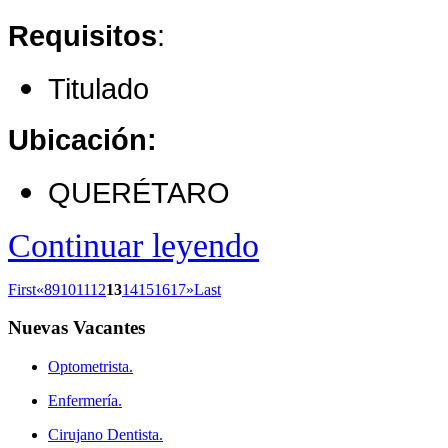
Requisitos
:
Titulado
Ubicación:
QUERÉTARO
Continuar leyendo
First
«
8
9
10
11
12
13
14
15
16
17
»
Last
Nuevas
Vacantes
Optometrista.
Enfermería.
Cirujano Dentista.