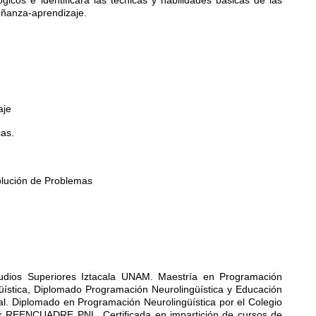
eñanza-aprendizaje.
aje
cas.
olución de Problemas
tudios Superiores Iztacala UNAM. Maestría en Programación
üística, Diplomado Programación Neurolingüística y Educación
l. Diplomado en Programación Neurolingüística por el Colegio
or REENCUADRE PNL. Certificada en impartición de cursos de