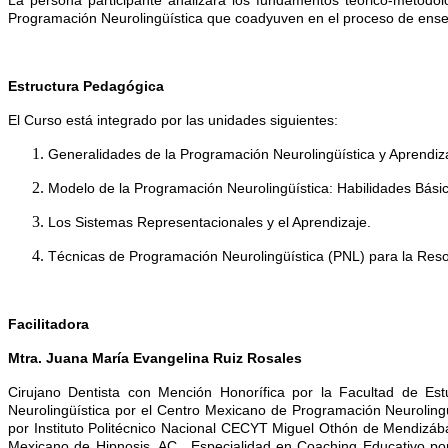
Programación Neurolingüística que coadyuven en el proceso de ens
Estructura Pedagógica
El Curso está integrado por las unidades siguientes:
Generalidades de la Programación Neurolingüística y Aprendiz
Modelo de la Programación Neurolingüística: Habilidades Bási
Los Sistemas Representacionales y el Aprendizaje.
Técnicas de Programación Neurolingüística (PNL) para la Res
Facilitadora
Mtra. Juana María Evangelina Ruiz Rosales
Cirujano Dentista con Mención Honorífica por la Facultad de Es
Neurolingüística por el Centro Mexicano de Programación Neuroling
por Instituto Politécnico Nacional CECYT Miguel Othón de Mendizába
Mexicano de Hipnosis, AC., Especialidad en Coaching Educativo p